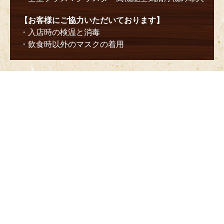
【お客様にご協力いただいております】
・入店時の検温と消毒
・飲食時以外のマスクの着用
0969-66-9575
熊本県天草市東浜町10-1 天草市役所前
営業時間