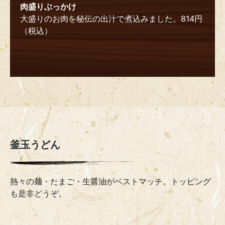
肉盛りぶっかけ
大盛りのお肉を秘伝の出汁で煮込みました。814円
（税込）
釜玉うどん
熱々の麺・たまご・生醤油がベストマッチ。トッピング
も是非どうぞ。